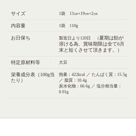
サイズ
1袋 13㎝×19㎝×2㎝
内容量
1袋 110g
お日保ち
夏期は飴が
製造日より120日 （
溶ける為、賞味期限は全て6月
末と短くさせて頂きます。）
特定原材料等
大豆
栄養成分表（100g当
熱量：422kcal ／ たんぱく質：15.5g
たり）
／ 脂質：10.4g
炭水化物：66.6g ／ 塩分相当量：
0.01g