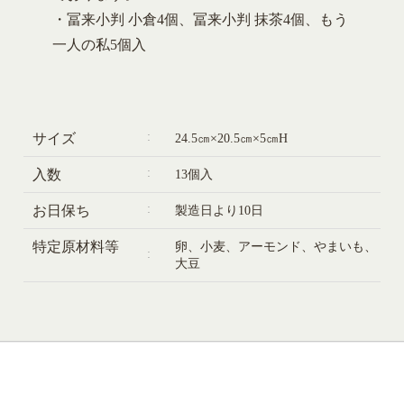
・冨来小判 小倉4個、冨来小判 抹茶4個、もう
一人の私5個入
サイズ
24.5㎝×20.5㎝×5㎝H
入数
13個入
お日保ち
製造日より10日
特定原材料等
卵、小麦、アーモンド、やまいも、
大豆