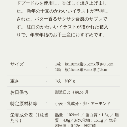
ドプードルを使用し、香ばしく焼き上げまし
た。 新年の干支のかわいいイラストが型押し
された、バター香るサクサク食感のサブレで
す。 紅白のかわいいイラストが描かれた箱入
りで、年末年始のお手土産におすすめです。
サイズ
1枚 横10cmx縦6.5cmx厚さ0.5cm
1箱 横15cmx縦9cmx厚さ3cm
重さ
1枚 約21g
お日保ち
製造日より約2ヶ月
特定原材料等
小麦・乳成分・卵・アーモンド
栄養成分表（1枚当
熱量：102kcal ／ 蛋白質：1.3g ／ 脂
たり）
質：4.0g／炭水化物：15.1g ／ 塩分
相当量：0.12g 推定値