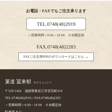
お電話・FAXでもご注文承ります
TEL.0748(48)2919
＜営業時間＞8:00～18:00 ※水曜定休
FAX.0748(48)2283
FAXご注文用PDFのダウンロードはこちら
菓道 冨来郁
かどう ふくいく
〒529-1404 滋賀県東近江市宮荘町419
TEL.0748(48)2919／FAX.0748(48)2283
＜営業時間＞8:00～18:00 ※水曜定休
駐車場 あり